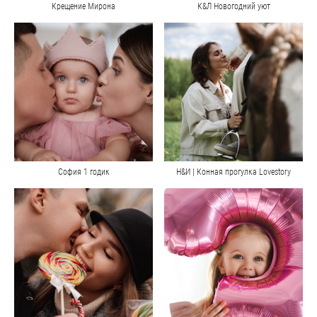
Крещение Мирона
К&Л Новогодний уют
София 1 годик
Н&И | Конная прогулка Lovestory