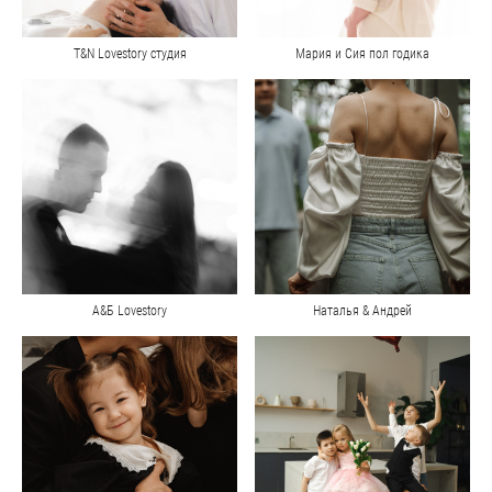
T&N Lovestory студия
Мария и Сия пол годика
А&Б Lovestory
Наталья & Андрей