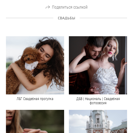
Поделиться ссылкой
СВАДЬБЫ
Л&Г Свадебная прогулка
Д&В | Националь | Свадебная
фотосессия