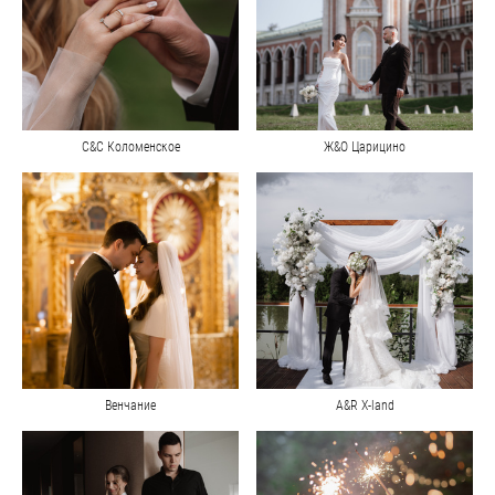
С&С Коломенское
Ж&О Царицино
Венчание
A&R X-land