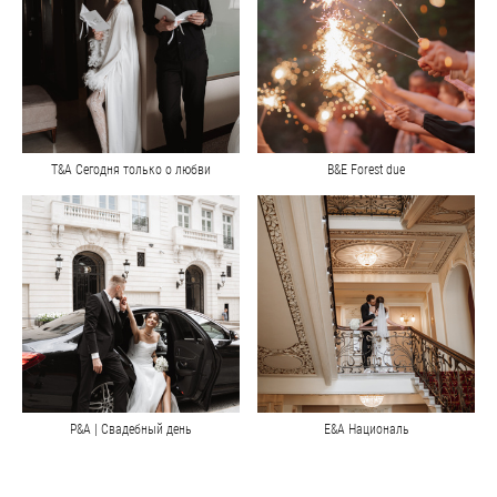
T&A Сегодня только о любви
В&Е Forest due
Р&А | Свадебный день
E&A Националь