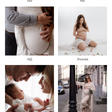
Р&М
Н&К
Н&Д
Эльмира